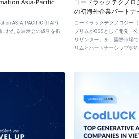
ion Asia-Pacific
コードラックテクノロ
の初海外企業パートナ
n ASIA-PACIFIC (ITAP)
コードラックテクノロジー（
は3日間にわたる展示会の成功を振
プリムがOSSとして開発・
！
リザンター」を、国際市場で
リムとパートナーシップ契約