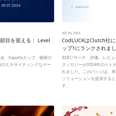
4月 26, 2024
目を迎える： Level
CodLUCKはClutc
ップ1にランクされま
会、Esportsカップ、秘密の
B2Bリサーチ、評価、レビュ
連のエキサイティングなゲー
クノロジーが2024年のベト
れました。このバッジは、単な
ソリューションを提供すると
す。