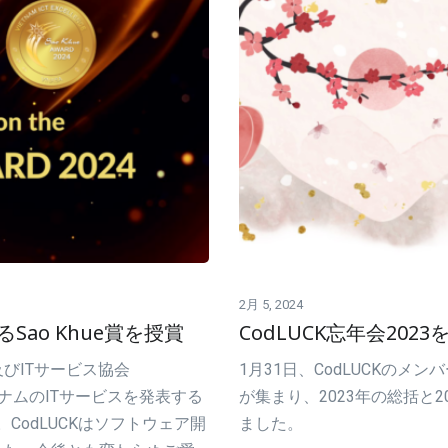
2月 5, 2024
Sao Khue賞を授賞
CodLUCK忘年会202
及びITサービス協会
1月31日、CodLUCKのメン
トナムのITサービスを発表する
が集まり、2023年の総括と
た。CodLUCKはソフトウェア開
ました。