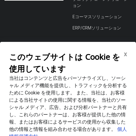
ョン
Eコーマスソリューション
ERP/CRMソリューション
会社情報
x
このウェブサイトは Cookie を
ワンストップDXソリューショ
使用しています
ン プロバイダー
当社はコンテンツと広告をパーソナライズし、ソーシ
コードラックテクノロジー株
ャル メディア機能を提供し、トラフィックを分析する
式会社
ために Cookie を使用します。 また、当社は、お客様
コードラックジャパン株式会
による当社サイトの使用に関する情報を、当社のソー
社
シャル メディア、広告、および分析パートナーと共有
し、これらのパートナーは、お客様が提供した他の情
導入事例
報、またはお客様によるサービスの使用から収集した
ニュース・ブログ
他の情報と情報を組み合わせる場合があります。
個人