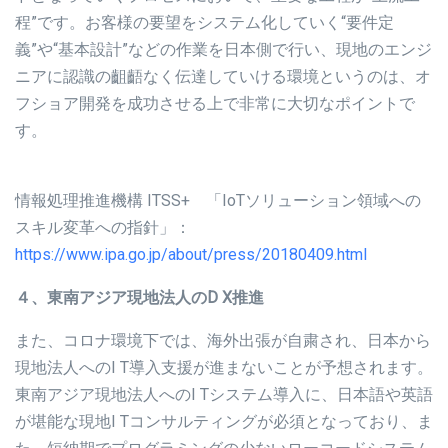
程”です。お客様の要望をシステム化していく“要件定
義”や“基本設計”などの作業を日本側で行い、現地のエンジ
ニアに認識の齟齬なく伝達していける環境というのは、オ
フショア開発を成功させる上で非常に大切なポイントで
す。
情報処理推進機構 ITSS+ 「IoTソリューション領域への
スキル変革への指針」：
https://www.ipa.go.jp/about/press/20180409.html
４、東南アジア現地法人のD X推進
また、コロナ環境下では、海外出張が自粛され、日本から
現地法人へのI T導入支援が進まないことが予想されます。
東南アジア現地法人へのI Tシステム導入に、日本語や英語
が堪能な現地I Tコンサルティングが必須となっており、ま