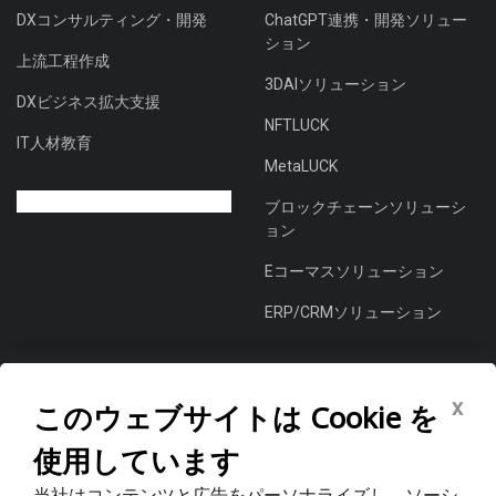
DXコンサルティング・開発
ChatGPT連携・開発ソリュー
ション
上流工程作成
3DAIソリューション
DXビジネス拡大支援
NFTLUCK
IT人材教育
MetaLUCK
ブロックチェーンソリューシ
ョン
Eコーマスソリューション
ERP/CRMソリューション
会社情報
x
このウェブサイトは Cookie を
ワンストップDXソリューショ
使用しています
ン プロバイダー
当社はコンテンツと広告をパーソナライズし、ソーシ