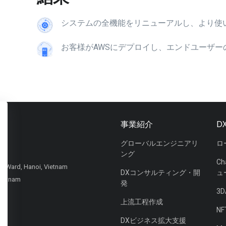
システムの全機能をリニューアルし、より使
お客様がAWSにデプロイし、エンドユーザ
事業紹介
D
グローバルエンジニアリ
ロ
ング
C
y Ward, Hanoi, Vietnam
DXコンサルティング・開
ュ
ietnam
発
3
上流工程作成
NF
DXビジネス拡大支援