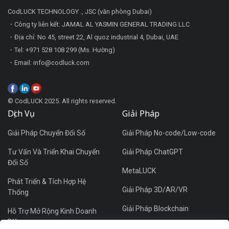
CodLUCK TECHNOLOGY ., JSC (văn phòng Dubai)
・Công ty liên kết: JAMAL AL YASMIN GENERAL TRADING LLC
・Địa chỉ: No 45, street 22, Al quoz industrial 4, Dubai, UAE
・Tel: +971 528 108 299 (Ms. Hường)
・Email: info@codluck.com
© CodLUCK 2025. All rights reserved.
Dịch Vụ
Giải Pháp
Giải Pháp Chuyển Đổi Số
Giải Pháp No-code/Low-code
Tư Vấn Và Triển Khai Chuyển
Giải Pháp ChatGPT
Đổi Số
MetaLUCK
Phát Triển & Tích Hợp Hệ
Giải Pháp 3D/AR/VR
Thống
Giải Pháp Blockchain
Hỗ Trợ Mở Rộng Kinh Doanh
DX
Giải Pháp Thương Mại Điện Tử