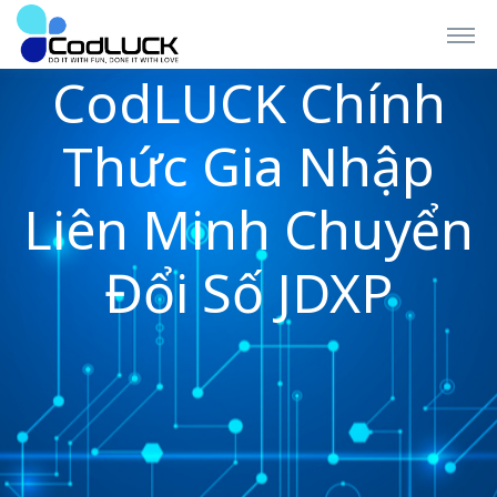
CodLUCK Chính
Thức Gia Nhập
Liên Minh Chuyển
Đổi Số JDXP