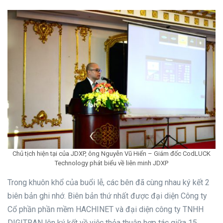
Chủ tịch hiện tại của JDXP, ông Nguyễn Vũ Hiển – Giám đốc CodLUCK
Technology phát biểu về liên minh JDXP
Trong khuôn khổ của buổi lễ, các bên đã cùng nhau ký kết 2
biên bản ghi nhớ. Biên bản thứ nhất được đại diện Công ty
Cổ phần phần mềm HACHINET và đại diện công ty TNHH
DIGITRAN lên ký kết về việc thỏa thuận hợp tác giữa 15