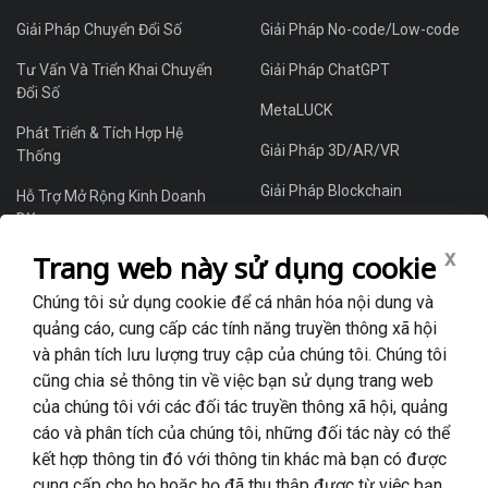
Giải Pháp Chuyển Đổi Số
Giải Pháp No-code/Low-code
Tư Vấn Và Triển Khai Chuyển
Giải Pháp ChatGPT
Đổi Số
MetaLUCK
Phát Triển & Tích Hợp Hệ
Giải Pháp 3D/AR/VR
Thống
Giải Pháp Blockchain
Hỗ Trợ Mở Rộng Kinh Doanh
DX
Giải Pháp Thương Mại Điện Tử
x
Trang web này sử dụng cookie
Giải Pháp ERP/CRM
Chúng tôi sử dụng cookie để cá nhân hóa nội dung và
quảng cáo, cung cấp các tính năng truyền thông xã hội
và phân tích lưu lượng truy cập của chúng tôi. Chúng tôi
Thông Tin Doanh Nghiệp
cũng chia sẻ thông tin về việc bạn sử dụng trang web
Về CodLUCK
của chúng tôi với các đối tác truyền thông xã hội, quảng
cáo và phân tích của chúng tôi, những đối tác này có thể
Dự Án Tiêu Biểu
kết hợp thông tin đó với thông tin khác mà bạn có được
Tin Tức Và Blog
cung cấp cho họ hoặc họ đã thu thập được từ việc bạn