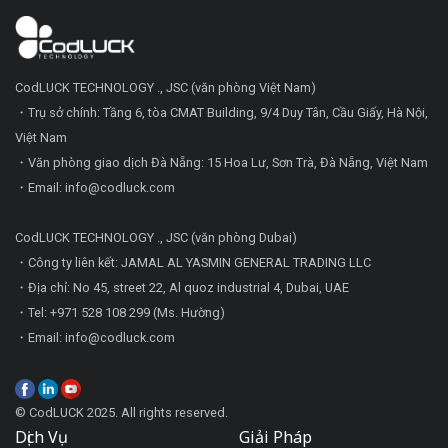
CodLUCK TECHNOLOGY ., JSC (văn phòng Việt Nam)
・Trụ sở chính: Tầng 6, tòa CMAT Building, 9/4 Duy Tân, Cầu Giấy, Hà Nội,
Việt Nam
・Văn phòng giao dịch Đà Nẵng: 15 Hoa Lư, Sơn Trà, Đà Nẵng, Việt Nam
・Email: info@codluck.com
CodLUCK TECHNOLOGY ., JSC (văn phòng Dubai)
・Công ty liên kết: JAMAL AL YASMIN GENERAL TRADING LLC
・Địa chỉ: No 45, street 22, Al quoz industrial 4, Dubai, UAE
・Tel: +971 528 108 299 (Ms. Hường)
・Email: info@codluck.com
© CodLUCK 2025. All rights reserved.
Dịch Vụ
Giải Pháp