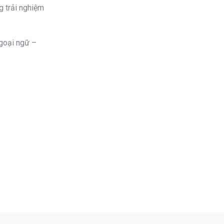
g trải nghiệm
goại ngữ –