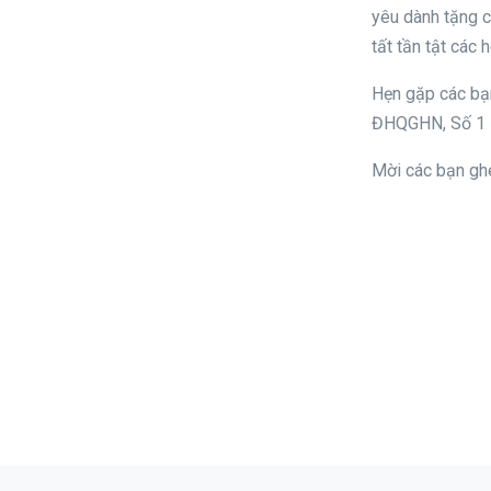
yêu dành tặng c
tất tần tật các 
Hẹn gặp các bạ
ĐHQGHN, Số 1 P
Mời các bạn gh
Tags: