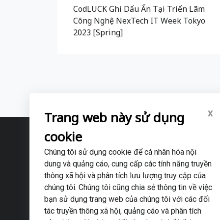
CodLUCK Ghi Dấu Ấn Tại Triển Lãm
Công Nghệ NexTech IT Week Tokyo
2023 [Spring]
x
Trang web này sử dụng
cookie
Chúng tôi sử dụng cookie để cá nhân hóa nội
dung và quảng cáo, cung cấp các tính năng truyền
CodLUCK TECHNOLOGY ., JSC (văn phòng Việt Nam)
thông xã hội và phân tích lưu lượng truy cập của
・Trụ sở chính: Tầng 6, tòa CMAT Building, 9/4 Duy Tân, Cầ
chúng tôi. Chúng tôi cũng chia sẻ thông tin về việc
・Văn phòng giao dịch Đà Nẵng: 15 Hoa Lư, Sơn Trà, Đà 
bạn sử dụng trang web của chúng tôi với các đối
・Email: info@codluck.com
tác truyền thông xã hội, quảng cáo và phân tích