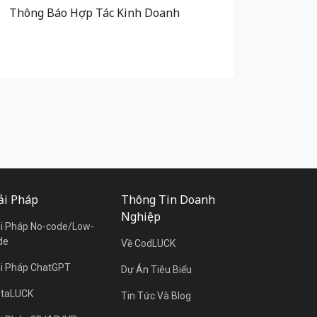
Thông Báo Hợp Tác Kinh Doanh
ải Pháp
Thông Tin Doanh
Nghiệp
ải Pháp No-code/Low-
de
Về CodLUCK
ải Pháp ChatGPT
Dự Án Tiêu Biểu
taLUCK
Tin Tức Và Blog