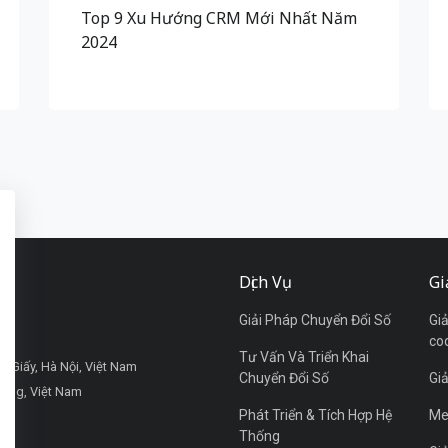
Top 9 Xu Hướng CRM Mới Nhất Năm
2024
Dịch Vụ
Gi
Giải Pháp Chuyển Đổi Số
Gi
co
Tư Vấn Và Triển Khai
u Giấy, Hà Nội, Việt Nam
Chuyển Đổi Số
Gi
Nẵng, Việt Nam
Phát Triển & Tích Hợp Hệ
Me
Thống