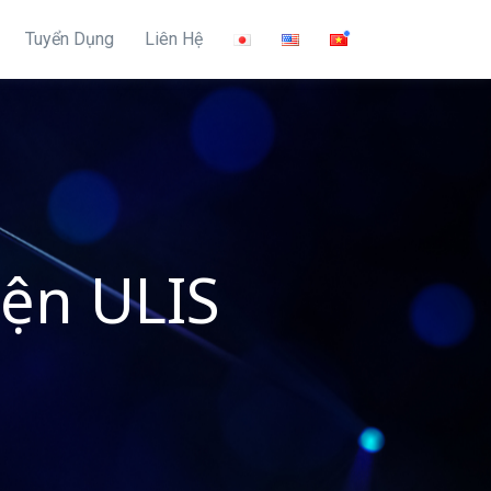
Tuyển Dụng
Liên Hệ
ện ULIS
!