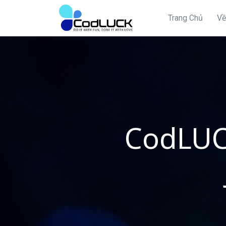
Trang Chủ
Về
CodLUC